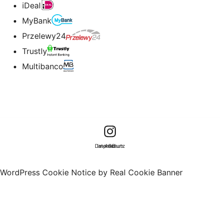
iDeal
MyBank
Przelewy24
Trustly
Multibanco
Datenschutz
Impressum
AGB
WordPress Cookie Notice by Real Cookie Banner