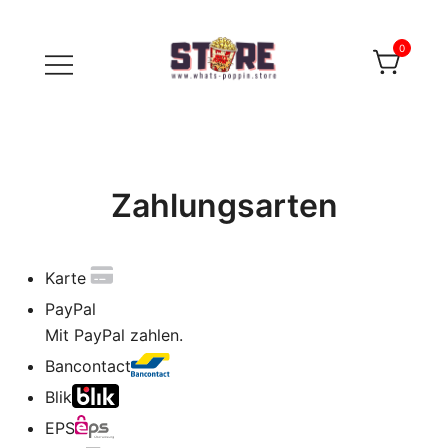
Zum
Inhalt
0
springen
WHAT'S POPPIN' PICTURES
Zahlungsarten
Karte
PayPal
Mit PayPal zahlen.
Bancontact
Blik
EPS